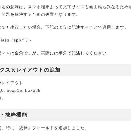
対応の意味は、スマホ端末よって文字サイズも画面幅も異なるため
う問題を解決するための処置となります。
ホでも改行したい場合、下記のように記述することで適用します。
lass=”spbr” /＞
記＜＞は全角ですが、実際には半角で記述してください。
クス％レイアウトの追加
びレイアウト
10, boxp15, boxp85
加。
・抜粋機能
稿」時に「抜粋」フィールドを追加しました。