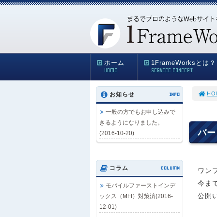
ホーム
1FrameWorksとは？
HOME
SERVICE CONCEPT
HO
お知らせ
INFO
一般の方でもお申し込みで
きるようになりました。
バー
(2016-10-20)
コラム
COLUMN
ワン
今まで
モバイルファーストインデ
公開
ックス（MFI）対策済(2016-
12-01)