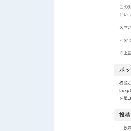
この
とい
スマ
＜br c
※上
ボッ
横並
boxp
を追
投稿
「投