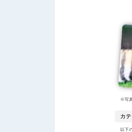
※写
カテ
以下