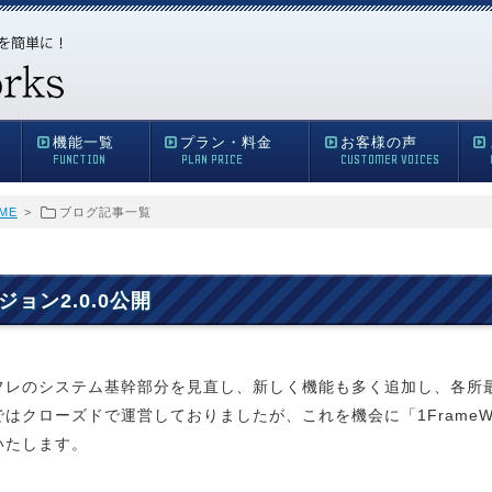
機能一覧
プラン・料金
お客様の声
FUNCTION
PLAN PRICE
CUSTOMER VOICES
ME
>
ブログ記事一覧
ジョン2.0.0公開
フレのシステム基幹部分を見直し、新しく機能も多く追加し、各所
はクローズドで運営しておりましたが、これを機会に「1FrameWor
いたします。