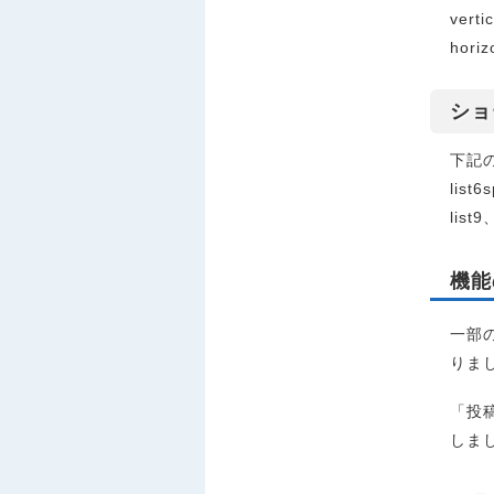
vert
hori
ショ
下記
list6
list9
機能
一部
りま
「投
しま