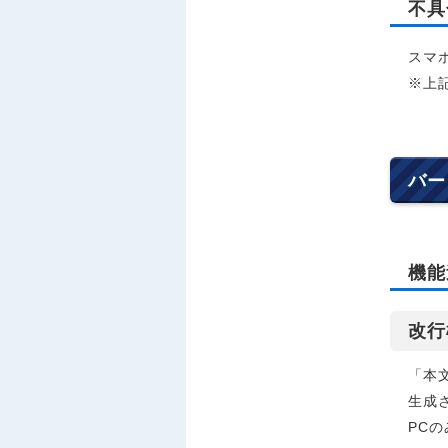
不具
スマホ
※上
バー
機能
改行
「本
生成
PC