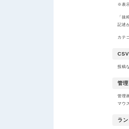
※表
「抜
記述
カテゴ
CS
投稿
管理
管理画
マウ
ラン