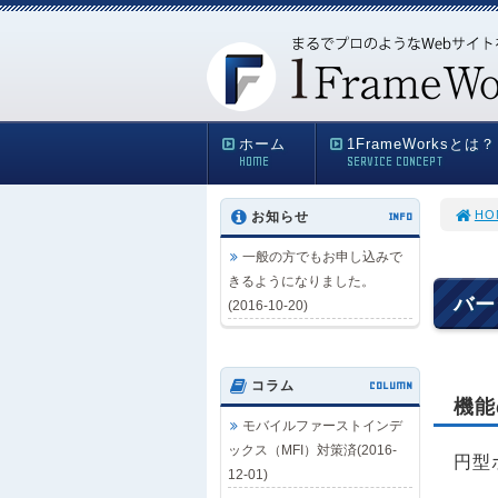
ホーム
1FrameWorksとは？
HOME
SERVICE CONCEPT
HO
お知らせ
INFO
一般の方でもお申し込みで
きるようになりました。
バー
(2016-10-20)
コラム
COLUMN
機能
モバイルファーストインデ
ックス（MFI）対策済(2016-
円型
12-01)