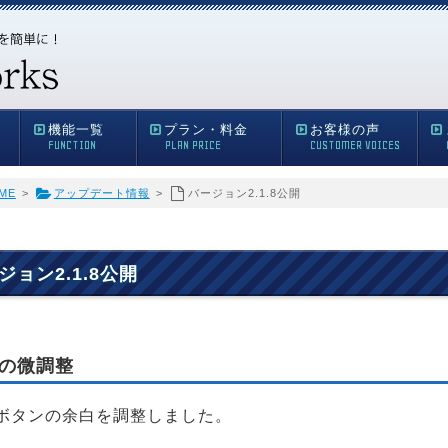
機能一覧
プラン・料金
お客様の声
FUNCTION
PLAN PRICE
CUSTOMER VOICES
ME
>
アップデート情報
>
バージョン2.1.8公開
ジョン2.1.8公開
の微調整
ボタンの余白を調整しました。