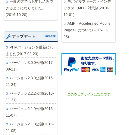
一般の方でもお申し込みで
モバイルファーストインデ
きるようになりました。
ックス（MFI）対策済(2016-
2016-12-01
2025-01-24
(2016-10-20)
12-01)
AMP（Accelerated Mobile
Pages）について(2016-11-
アップデート
UPDATE
28)
PHPバージョンを最新にし
ました(2017-08-23)
バージョン3.0.0公開(2017-
08-21)
バージョン2.3.0公開(2016-
11-24)
バージョン2.2.2公開(2016-
このウェブサイトは安全です
11-21)
バージョン2.1.9公開(2016-
11-07)
バージョン2.1.8公開(2016-
11-05)