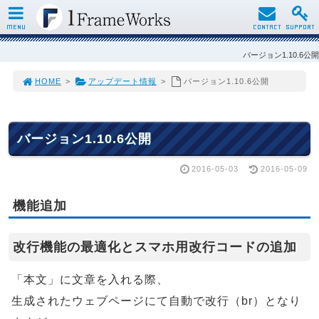
MENU
CONTACT
SUPPORT
バージョン1.10.6公開
HOME
>
アップデート情報
>
バージョン1.10.6公開
バージョン1.10.6公開
2016-05-03
2016-05-09
機能追加
改行機能の最適化とスマホ用改行コードの追加
「本文」に文章を入れる際、
生成されたウェブページにて自動で改行（br）となり