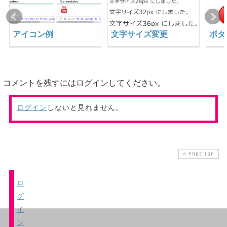
アイコン例
文字サイズ変更
ボタ
コメントを残すにはログインしてください。
ログイン
しないと見れません。
PAGE TOP
ロ
グ
イ
ン