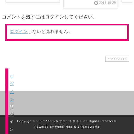
2016-10-29
コメントを残すにはログインしてください。
ログイン
しないと見れません。
PAGE TOP
ロ
グ
イ
ン
ロ
し
グ
な
Copyright© 2026 ワンフレサポートサイト All Rights Reserved.
イ
い
Powered by WordPress & 1FrameWorks
ン
と