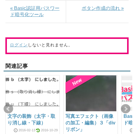
« Basic認証用パスワー
ボタン作成の流れ »
ド暗号化ツール
ログイン
しないと見れません。
関連記事
文字の装飾（太字・取
写真エフェクト（画像
Ba
り消し線・下線）
の加工・編集）３「div
ド暗
リボン」
2016-02-13
2016-10-29