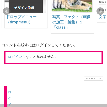
ドロップメニュー
写真エフェクト（画像
文字
（dropmenu）
の加工・編集）１
「class」
コメントを残すにはログインしてください。
ログイン
しないと見れません。
PAGE TOP
ロ
グ
イ