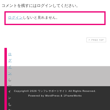
コメントを残すにはログインしてください。
ログイン
しないと見れません。
PAGE TOP
ロ
グ
イ
ン
ロ
し
グ
な
Copyright© 2026 ワンフレサポートサイト All Rights Reserved.
イ
い
Powered by WordPress & 1FrameWorks
ン
と
し
見