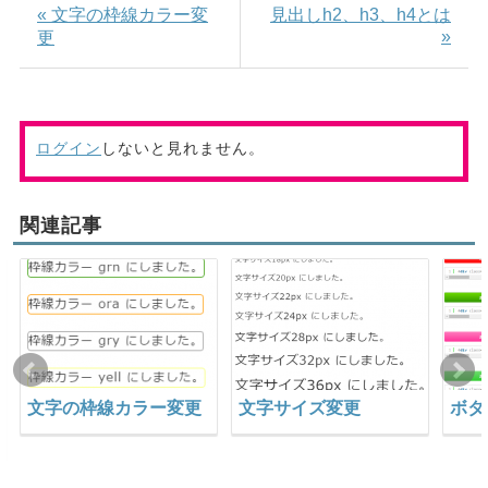
« 文字の枠線カラー変
見出しh2、h3、h4とは
»
更
ログイン
しないと見れません。
関連記事
文字の枠線カラー変更
文字サイズ変更
ボタ