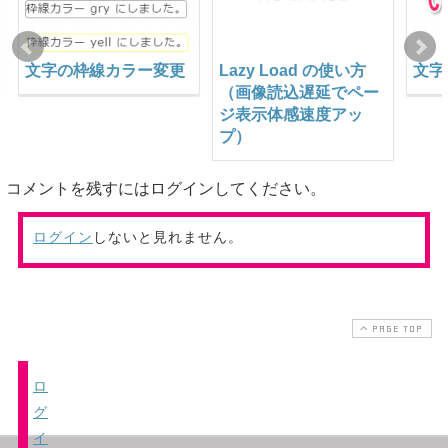
文字の枠線カラー変更
Lazy Load の使い方
文字
（画像読込遅延でペー
ジ表示体感速度アッ
プ）
コメントを残すにはログインしてください。
ログイン
しないと見れません。
PAGE TOP
ロ
グ
イ