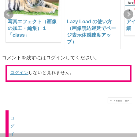
写真エフェクト（画像
Lazy Load の使い方
アイ
の加工・編集）１
（画像読込遅延でペー
細
「class」
ジ表示体感速度アッ
プ）
コメントを残すにはログインしてください。
ログイン
しないと見れません。
PAGE TOP
ロ
グ
イ