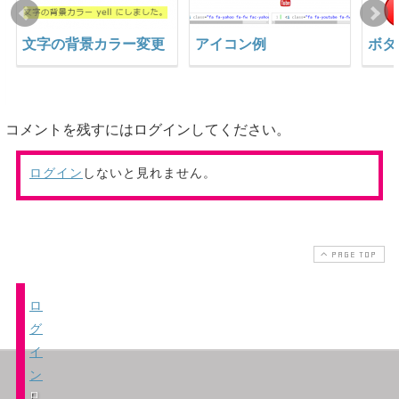
文字の背景カラー変更
アイコン例
ボタ
コメントを残すにはログインしてください。
ログイン
しないと見れません。
PAGE TOP
ロ
グ
イ
ン
ロ
し