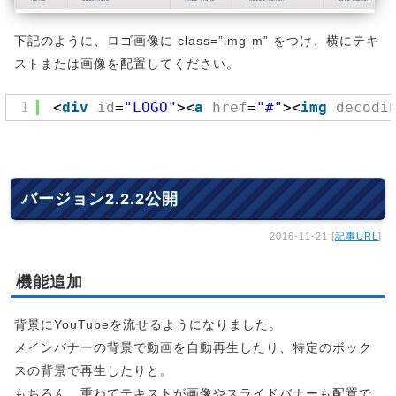
下記のように、ロゴ画像に class=”img-m” をつけ、横にテキ
ストまたは画像を配置してください。
1
<
div
id
=
"LOGO"
><
a
href
=
"#"
><
img
decodi
バージョン2.2.2公開
2016-11-21 [
記事URL
]
機能追加
背景にYouTubeを流せるようになりました。
メインバナーの背景で動画を自動再生したり、特定のボック
スの背景で再生したりと。
もちろん、重ねてテキストが画像やスライドバナーも配置で